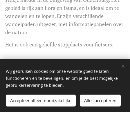
gebied is rijk aan flora en fauna, en is ideaal om te
wandelen en te lopen. Er zijn verschillende
wandelpaden uitgezet, met informatiepanelen over
de natuur.
Het is ook een geliefde stopplaats voor fietsers.
Glamping Universe:
Wij gebruiken cookies om onze website goed te laten
Unieke overnachtingen
functioneren en te beveiligen, en om je de best mogelijke
gebruikerservaring te bieden.
Ben je op zoek naar een unieke en onvergetelijke
overnachting? Dan is Glamping Universe de
Accepteer alleen noodzakelijke
Alles accepteren
perfecte keuze voor jou!
Volgend seizoen verhuist Glamping Universe naar
een andere locatie. Volg het zeker.